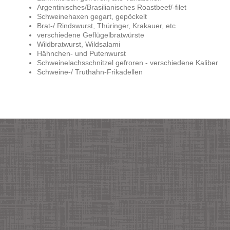
Argentinisches/Brasilianisches Roastbeef/-filet
Schweinehaxen gegart, gepöckelt
Brat-/ Rindswurst, Thüringer, Krakauer, etc
verschiedene Geflügelbratwürste
Wildbratwurst, Wildsalami
Hähnchen- und Putenwurst
Schweinelachsschnitzel gefroren - verschiedene Kaliber
Schweine-/ Truthahn-Frikadellen