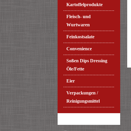
Kartoffelprodukte
Fleisch- und
Wurtwaren
Feinkostsalate
Convenience
Soßen Dips Dressing
Öle/Fette
Eier
Verpackungen /
Reinigungsmittel